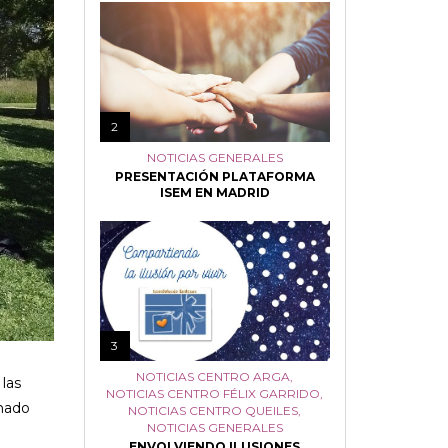
2
NOTICIAS GENERALES
PRESENTACIÓN PLATAFORMA
ISEM EN MADRID
3
NOTICIAS CENTRO ARGA
,
 las
NOTICIAS CENTRO FÉLIX GARRIDO
,
mnado
NOTICIAS CENTRO QUEILES
,
NOTICIAS GENERALES
ENVOLVIENDO ILUSIONES