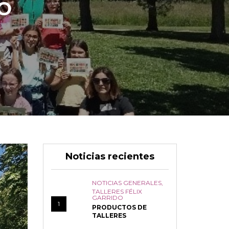
O
Noticias recientes
NOTICIAS GENERALES
,
TALLERES FÉLIX
GARRIDO
1
PRODUCTOS DE
TALLERES