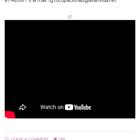
671420517 o al mail: fg.tocupacional2@avanvida.net
«>
LEAVE A COMMENT
769